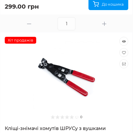
До кошика
299.00 грн
Хіт продажів
0
Кліщі-знімачі хомутів ШРУСу з вушками