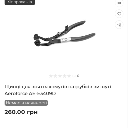
Хіт продажів
0
Щипці для зняття хомутів патрубків вигнуті
Aeroforce AE-E3409D
Немає в наявності
260.00 грн