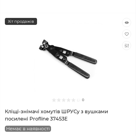
Хіт продажів
0
Кліщі-знімачі хомутів ШРУСу з вушками
посилені Profline 37453E
Немає в наявності