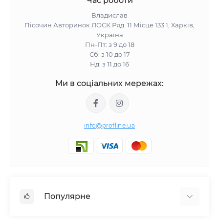
Час роботи
пристосування з різним принципом функціонування:
Владислав
Пісочин Авторинок ЛОСК Ряд. 11 Місце 133.1, Харків,
Україна
Гвинтові - механічні пристосування з простою
Пн-Пт: з 9 до 18
конструкцією.
Сб: з 10 до 17
Гідравлічні - працює за рахунок тиску, який створює
Нд: з 11 до 16
гідравлічна рідина.
Рейкові - можуть працювати в горизонтальній і
Ми в соціальних мережах:
вертикальній площині.
Пневматичні - використовує енергію стисненого
повітря, тому працює спільно з компресором.
info@profline.ua
Кожен вид підйомної техніки для машин має певні
технічні параметри і переважні особливості. Тому,
перед вибором домкрата для автосервісу потрібно
ознайомитися з характеристиками конкретного
варіанту і зіставити його з умовами експлуатації.
Популярне
Гідравлічні