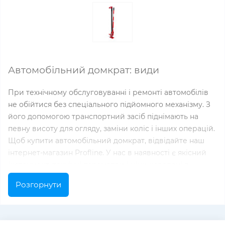
Автомобільний домкрат: види
При технічному обслуговуванні і ремонті автомобілів
не обійтися без спеціального підйомного механізму. З
його допомогою транспортний засіб піднімають на
певну висоту для огляду, заміни коліс і інших операцій.
Щоб купити автомобільний домкрат, відвідайте наш
інтернет-магазин Profline. У нас в наявності є якісний
інструмент, технічні параметри і ціни наведені в
каталозі.
Розгорнути
Пристосування оснащуються механічним або
електричним приводом. Механіка не вимагає