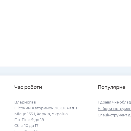
Час роботи
Популярне
Владислав
Гідравлічне обла
Пісочин Авторинок ЛОСК Ряд. 11
Набори інструмен
Місце 133.1, Харків, Україна
Спецінструмент д
Пн-Пт: з 9 до 18
Сб: з 10 до 17