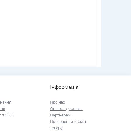
Інформація
днання
Про нас
тів
Оплата і доставка
ля СТО
Партнерам
Повернення і обмін
товару