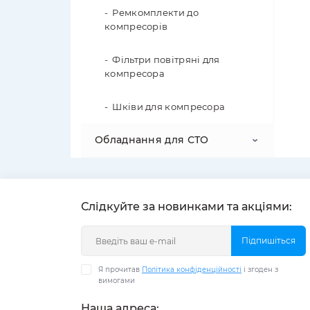
Ремкомплекти до
компресорів
Фільтри повітряні для
компресора
Шківи для компресора
Обладнання для СТО
Домкрати
Слідкуйте за новинками та акціями:
Візки для інструментів
Гвинтові домкрати
Підставки під автомобіль
Підпишіться
Лежаки та стільці
Я прочитав
Політика конфіденційності
і згоден з
Рейкові домкрати
Прожектори
вимогами
Наша адреса: