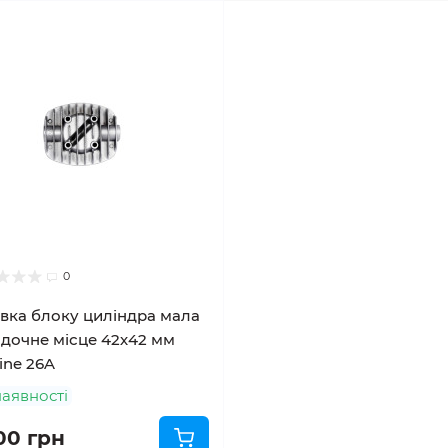
0
вка блоку циліндра мала
дочне місце 42х42 мм
line 26A
наявності
00 грн