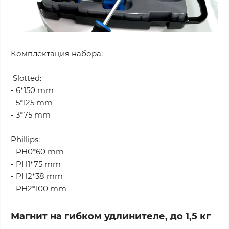
Комплектация набора:
Slotted:
- 6*150 mm
- 5*125 mm
- 3*75 mm
Phillips:
- PH0*60 mm
- PH1*75 mm
- PH2*38 mm
- PH2*100 mm
Магнит на гибком удлинителе, до 1,5 кг