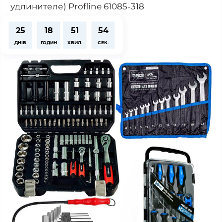
удлинителе) Profline 61085-318
25
18
51
53
ДНІВ
ГОДИН
ХВИЛ.
СЕК.