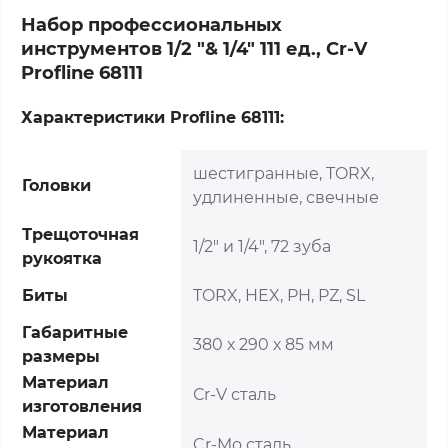
Набор профессиональных
инструментов 1/2 "& 1/4" 111 ед., Cr-V
Profline 68111
Характеристики Profline 68111:
шестигранные, TORX,
Головки
удлиненные, свечные
Трещоточная
1/2" и 1/4", 72 зуба
рукоятка
Биты
TORX, HEX, PH, PZ, SL
Габаритные
380 х 290 х 85 мм
размеры
Материал
Сr-V сталь
изготовления
Материал
Cr-Mo сталь