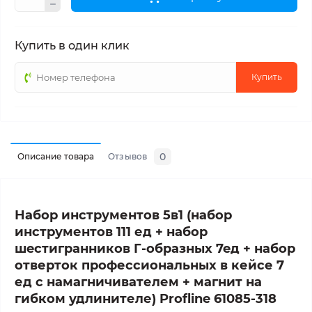
Купить в один клик
Купить
0
Описание товара
Отзывов
Набор инструментов 5в1 (набор
инструментов
111 ед + нaбop
шecтигpaнникoв Г-oбpaзныx 7eд +
набор
отверток профессиональных в кейсе 7
ед с намагничивателем +
магнит на
гибком удлинителе
) Profline 61085-318