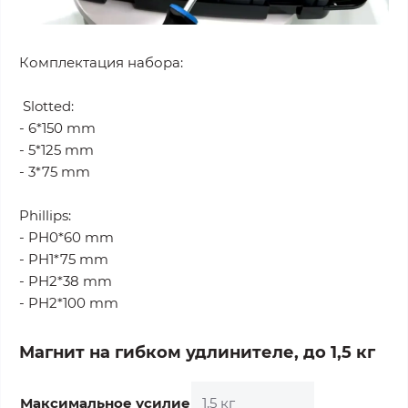
Комплектация набора:
Slotted:
- 6*150 mm
- 5*125 mm
- 3*75 mm
Phillips:
- PH0*60 mm
- PH1*75 mm
- PH2*38 mm
- PH2*100 mm
Магнит на гибком удлинителе, до 1,5 кг
Максимальное усилие
1,5 кг