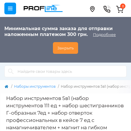
0
Минимальная сумма заказа для отправки
наложенным платежом 300 грн.
Подробнее
Закрыть
Наборы инструментов
Набор инструментов 5в1 (набор инстру
Набор инструментов 5в1 (набор
инструментов 111 ед + нaбop шecтигpaнникoв
Г-oбpaзныx 7eд + набор отверток
профессиональных в кейсе 7 ед с
намагничивателем + магнит на гибком