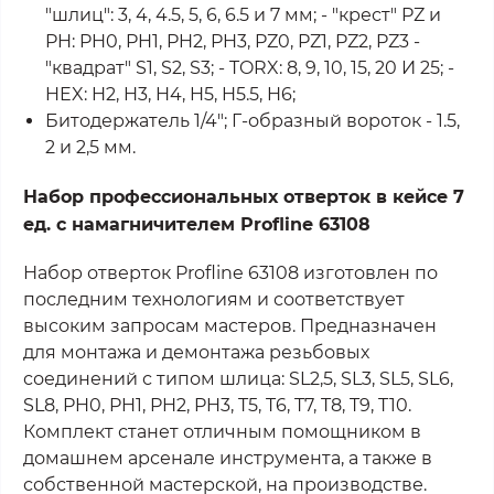
"шлиц": 3, 4, 4.5, 5, 6, 6.5 и 7 мм; - "крест" PZ и
PH: PH0, PH1, PH2, PH3, PZ0, PZ1, PZ2, PZ3 -
"квадрат" S1, S2, S3; - TORX: 8, 9, 10, 15, 20 И 25; -
HEX: H2, H3, H4, H5, H5.5, H6;
Битодержатель 1/4"; Г-образный вороток - 1.5,
2 и 2,5 мм.
Набор профессиональных отверток в кейсе 7
ед. с намагничителем Profline 63108
Набор отверток Profline 63108 изготовлен по
последним технологиям и соответствует
высоким запросам мастеров. Предназначен
для монтажа и демонтажа резьбовых
соединений с типом шлица: SL2,5, SL3, SL5, SL6,
SL8, PH0, PH1, PH2, PH3, T5, T6, T7, T8, T9, T10.
Комплект станет отличным помощником в
домашнем арсенале инструмента, а также в
собственной мастерской, на производстве.