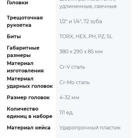
Головки
удлиненные, свечные
Трещоточная
1/2" и 1/4", 72 зуба
рукоятка
Биты
TORX, HEX, PH, PZ, SL
Габаритные
380 х 290 х 85 мм
размеры
Материал
Сr-V сталь
изготовления
Материал
Cr-Mo сталь
ударных головок
Размер головок
4-32 мм
Количество
111 ед.
единиц в наборе
Материал кейса
Ударопрочный пластик