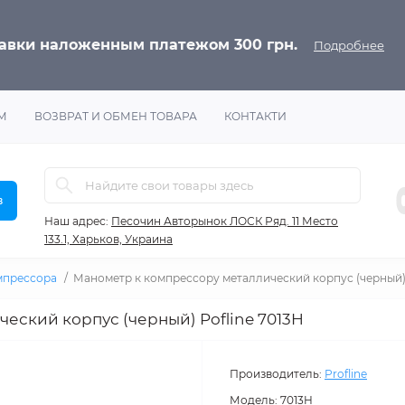
равки наложенным платежом 300 грн.
Подробнее
М
ВОЗВРАТ И ОБМЕН ТОВАРА
КОНТАКТИ
в
Наш адрес:
Песочин Авторынок ЛОСК Ряд. 11 Место
133.1, Харьков, Украина
мпрессора
Манометр к компрессору металлический корпус (черный) 
еский корпус (черный) Pofline 7013H
Производитель:
Profline
Модель:
7013H