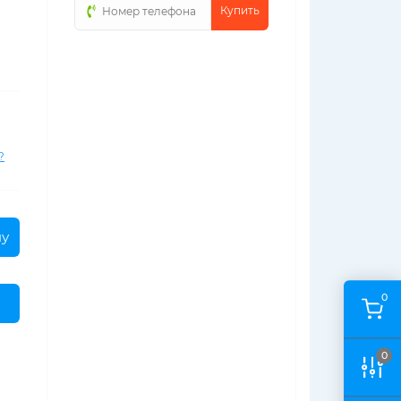
Купить
?
ну
0
0